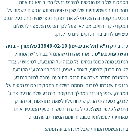
הסמכות של כונס הנכסים להיכנס בנעלי החייב היא גם אחת
מהחובות המשמעותיות שלו שכן מצופה מכונס הנכסים לשמור על
הנכס בתקופה בה הוא ממלא את תפקידו כפי שהיה נוהג בעל הנכס
המקורי- קרי החייב, אם לא יפעל לכך הכונס הוא צפוי לתשלום
פיצויים לחייב בגין הנזקים שיגרמו לנזק.
כך, בתיק
ת"א (תל אביב-יפו) 13949-02-10
פלומורן – בניה
והשקעות בע"מ
נ'
ארז אהרוני
שהתנהל בביהמ"ש המחוזי,
הנתבע מונה ככונס נכסים על מבנה של התובעת, למימוש שעבוד
לטובת הבנק. לבסוף, לאחר 7 שנים, נמכר המבנה ע"י התובעת
במסגרת הסדר פשרה עם הבנק. התובעת עתרה לחיוב הנתבע
בנזקים שנגרמו למבנה, מחמת רשלנות בתפקידו ככונס נכסים על
המבנה, שנפרץ ונבזז במהלך התקופה. הנתבע שלח הודעת צד ג'
לבנק, בטענה כי הבנק שולחו ועליו לשאת בתוצאות, וכי הבנק
התרשל כלפיו משלא כלל בהסדר הפשרה סעיף המפטיר אותו
מאחריות לפעולותיו ככונס והחוסם הגשת תביעה נגדו.
בית המשפט המחוזי קיבל את התביעה ופסק: