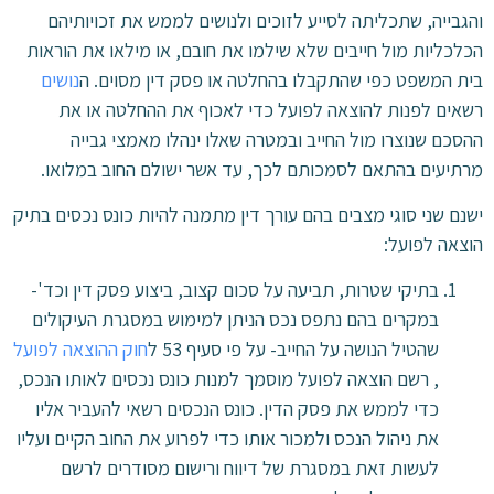
והגבייה, שתכליתה לסייע לזוכים ולנושים לממש את זכויותיהם
הכלכליות מול חייבים שלא שילמו את חובם, או מילאו את הוראות
בית המשפט כפי שהתקבלו בהחלטה או פסק דין מסוים. ה
נושים
רשאים לפנות להוצאה לפועל כדי לאכוף את ההחלטה או את
ההסכם שנוצרו מול החייב ובמטרה שאלו ינהלו מאמצי גבייה
מרתיעים בהתאם לסמכותם לכך, עד אשר ישולם החוב במלואו.
ישנם שני סוגי מצבים בהם עורך דין מתמנה להיות כונס נכסים בתיק
הוצאה לפועל:
בתיקי שטרות, תביעה על סכום קצוב, ביצוע פסק דין וכד'-
במקרים בהם נתפס נכס הניתן למימוש במסגרת העיקולים
שהטיל הנושה על החייב- על פי סעיף 53 ל
חוק ההוצאה לפועל
, רשם הוצאה לפועל מוסמך למנות כונס נכסים לאותו הנכס,
כדי לממש את פסק הדין. כונס הנכסים רשאי להעביר אליו
את ניהול הנכס ולמכור אותו כדי לפרוע את החוב הקיים ועליו
לעשות זאת במסגרת של דיווח ורישום מסודרים לרשם