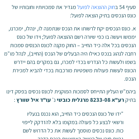
סעיף 54 ב
חוק ההוצאה לפועל
מגדיר את סמכויותיו וחובותיו של
כונס הנכסים בתיק הוצאה לפועל:
א. כונס הנכסים יקח לרשותו את הנכס שנתמנה לו, ינהלו, ימכרנו,
יממשו ויעשה בו כפי שיורה רשם ההוצאה לפועל; וידו של כונס
הנכסים בכל אלה כיד החייב – החוק מקנה לכונס הכנסים סמכות
רחבה לנהוג בנכס כאילו היה הבעלים של הנכס (החייב), לנהל מו"מ
בשמו ולעשות כל הנדרש בכדי למכרו, גם במקרים בהם יידרש
הכונס לעשות פעולות משפטיות מורכבות בכדי להביא למכירת
הנכס.
ביהמ"ש העליון התייחס לסמכות המוקנית לכונס נכסים בפסק דינו
בתיק
רע"א
8233-08
מרגלית כובשי
נ'
עו"ד איל שוורץ
:
"ידו של כונס הנכסים כיד החייב, הוא נכנס בנעליו
ורשאי לבצע כל פעולה במקומו בלא להזדקק לייפוי
כוח. כונס נכסים מוסמך לעשות את כל הדרוש לשם
גביית חובו של הנושה באמצעות הנכס בדרך