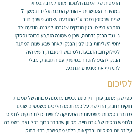
הרמטית של המבנה ולמכור אותו למרבה במחיר
במהירות האפשרית – הוחזק המבנה על ידו במשך 7
שנים שבסופן נמכר ע"י התובעת עצמה. משכך חויב
הנתבע בפיצוי בגין הנזקים שנגרמו למבנה. הודעת צד
ג' נגד הבנק נדחתה, שכן משמונה הנתבע ככונס נפסקו
יחסי השליחות בינו לבין הבנק ולאחר שבע שנות המתנה
לסילוק חוב התובעת ולמימוש השעבוד, רשאי היה
הבנק להגיע להסדר במישרין עם התובעת, מבלי
להעדיף את אינטרס הנתבע.
לסיכום
כפי שקראתם, עורך דין כונס נכסים מתמנה מכוחה של סמכות
חוקית רחבה, החולשת על כמה וכמה הליכים משפטיים שונים.
מדובר בסמכות משמעותית המעניקה לנושים יכולת חוקית לתפוס
ולממש נכסים של גורם חייב. מכיוון שהדבר כרוך בכל זאת בשמירה
על זכויות בסיסיות ובבקיאות בלתי מתפשרת ברזי החוק