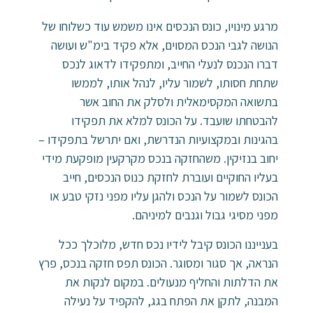
מרגע מינויו, כונס הנכסים אינו משמש עוד כשלוחו של
הנושה לגבי הנכס המסוים, אלא פקיד בימ"ש ועושה
דברו הנכנס לנעלי החייב, ומתפקידו לדאוג לנכס
שתחת חסותו, לשמור עליו, לנהל אותו, לממשו
בתשואה המקסימאלית ולסלק את החוב אשר
להבטחתו שועבד. על הכונס למלא את תפקידו
בהגינות ובמקצועיות הנדרשת, ואם יתרשל בתפקידו –
יחוב בנזיקין. משהחזקה בנכס מקרקעין מופקעת מידי
בעליו החוקיים ועוברת לחזקת כנוס הנכסים, חייב
הכונס לשמור על הנכס ולהגן עליו מפני נזקי טבע או
מפני מסיגי גבול וגנבים למיניהם.
בענייננו הכונס קיבל לידיו נכס חדש, מלוכלך ככל
הנראה, אך סגור ומסוגר. הכונס תפס חזקה בנכס, פרץ
את הדלתות והחליף מנעולים. במקום לנקות את
המבנה, לתקן את הפתח בגג, להקפיד על נעילה