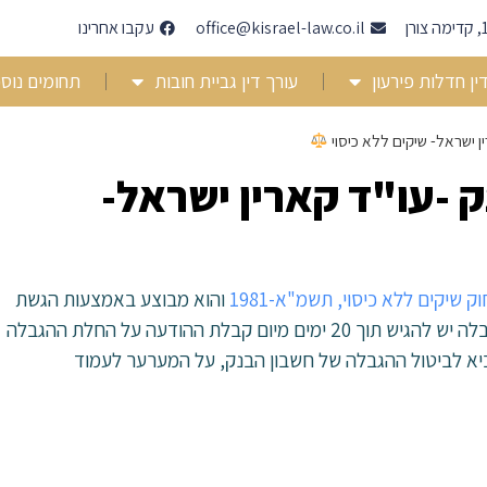
office@kisrael-law.co.il
עקבו אחרינו
ין חדלות פירעון
עורך דין גביית חובות
תחומים נוס
ן ישראל- שיקים ללא כיסוי
 -עו"ד קארין ישראל-
וק שיקים ללא כיסוי, תשמ"א-1981
והוא מבוצע באמצעות הגשת
ערעור לבית משפט שלום, את הערעור על החלת ההגבלה יש להגיש תוך 20 ימים מיום קבלת ההודעה על החלת ההגבלה
ביא לביטול ההגבלה של חשבון הבנק, על המערער לעמוד