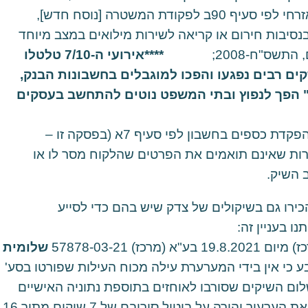
הכרזה על אירוע חירום אזרחי לפי סעיף 90ב לפקודת המשטרה [נוסח חדש],
ילואים בנסיבות חירום או קריאה לשירות מילואים במצב מיוחד
****אירועי ה-7/10 טלטלו
ם רבים נפגעו והפכו למוגבלים בחשבונות הבנק,
 הפך לנפוץ ובתי המשפט נוטים להתחשב בעסקים
הבנק לא שלח הודעה ללקוח על הצורך בהפקדת כספים בחשבון לפי סעיף 7א (בפסקה זו –
ות שאינם תואמים את הפרטים שהלקוח מסר לו או
 השיק.
: בתי המשפט הכירו גם בשיקולים של צדק שיש בהם כדי לסייע 
שלומית
 שם נקבע כי אין בידי המערערת עילה מכוח העילות שפורטו בסע' 
10 לחוק, אולם בנסיבות שתוארו שם (תשלום השיקים שסורבו לאוחזים בתוספת נתוניה האישיים 
של המערערת) קבל בית המשפט המחוזי את הערעור והורה על ביטול סירובם של 