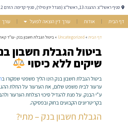
סניף ראשל"צ: ההגנה 13, ראשל"צ (מגדל ירון מילר), סניף קדימה: הזרם 12, קדימה צורן
דף הבית
אודות
עורך דין הוצאה לפועל
עורך ד
דף הבית
»
Uncategorized
»
ביטול הגבלת חשבון בנק -עו"ד קארי
ביטול הגבלת חשבון בנק
שיקים ללא כיסוי
ביטול הגבלת חשבון בנק הינו הליך משפטי שמקורו ב
ח
ע"י הבנק. על מנת להגדיל סיכוי הצלחת הערעור ולה
בקריטריונים הקבועים בחוק ובפסיקה.
הגבלת חשבון בנק – מתי?