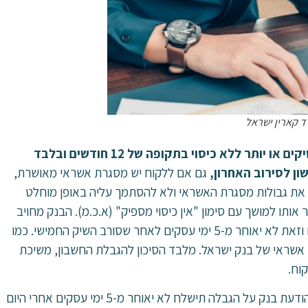
ד קארין ישראל
החוק קובע כי הגבלה תוטל אם הלקוח משך 10 שיקים או יותר ללא כיסוי בתקופה של 12 חודשים ובלבד
ון לסירוב האחרון,
גם אם ללקוח יש מסגרת אשראי מאושרת,
ן את גבולות מסגרת האשראי ולא להסתמך עליה באופן מוחלט
 אותו למושך עם סימון "אין כיסוי מספיק" (א.כ.מ). הבנק מחויב
לבעל החשבון לאחר שסורבו 5 שיקים וזאת לא יאוחר מ-5 ימי עסקים לאחר שסורב השיק החמישי. כמו
י אשראי של בנק ישראל. מלבד הסיכון להגבלת החשבון, משיכת
וח.
על הגבלה לבעל חשבון, הודעת בנק על הגבלה תישלח לא יאוחר מ-5 ימי עסקים אחרי היום