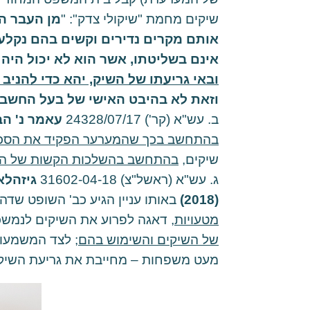
שיקים מחמת "שיקולי צדק": "
אינם בשליטתו, אשר הוא לא יכול היה 
ובאי גריעתו של השיק, יהא כדי להני
וזאת לא בהיבט האישי של בעל החשבון
ב. עש"א (קר') 24328/07/17 
עאמר נ' הב
בהתחשב בכך שהמערער הפקיד את הסכ
שיקים, 
בהתחשב בהשלכות הקשות של הה
ג. עש"א (ראשל"צ) 31602-04-18
 גיזהלא
(2018)
 באותו עניין הגיע כב' השופט שד
מטעויות
, דאגה לפרוע את השיקים לנמשכי
של השיקים והשימוש בהם
מעט משפחות – מחייבת את גריעת השיקי