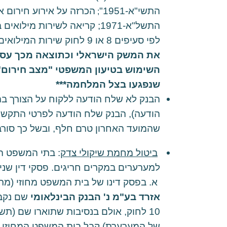
התשי"א-1951"
;
התשל"א-1971; קריאה לשירות מ
לפי סעיפים 8 או 9 לחוק שירות המילואים, התשס"ח-2008;
את המשק הישראלי וכתוצאה מכך עסקי
השימוש בטיעון המשפטי "מצב חירום"
שנפגעו בצל המלחמה***
הודעה), הבנק שלח הודעה לפרטי התקשר
שהמועד האחרון טרם חלף, ובשל כך סורב
ביטול מחמת שיקולי צדק
 א. בפסק דינו של בית המשפט מחוזי (מרכז) מיום 19.8.2021 בע"א (מרכז) 57878-03-21 
אזרד בע"מ נ' הבנק הבינלאומי