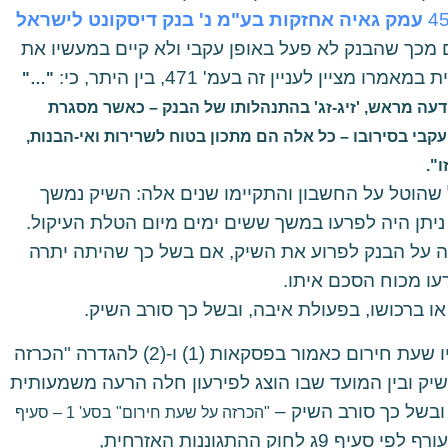
עמק גאיה אחזקות בע"מ נ' בנק דיסקונט לישראל
ם מכך שהבנק לא פעל באופן עקבי ולא קיים במעשיו את
יין לעניין זה בעמ' 471, בין היתר, כי:
"
"…
ודעה מראש, 'זיג-זג' בהתנהלותו של הבנק – כאשר מסגרת
בי בסירובו – כל אלה הם מתכון בטוח לשרירות ואי-הבנות,
ו"
.
שהוטל על החשבון והתקיימו שנים אלה: השיק נמשך
ניתן היה לפרעו במשך ששים ימים מיום הטלת העיקול.
ה על הבנק לפרוע את השיק, אם בשל כך שהיתה יתרה
עו מכוח הסכם איתו.
ו ברכושו, בפעולת איבה, ובשל כך סורב השיק.
הלקוח הוא תושב של שטח שהוכרזה לגביו שעת חירום כאמור בפסקאות (1) ו-(2) להגדרה "הכרזה
שיק ובין המועד שבו הוצג לפירעון חלה הרעה משמעותית
ובשל כך סורב השיק –
"הכרזה על שעת חירום" בסע' 1 – סעיף
"(1) הכרזה על מצב מיוחד בעורף לפי סעיף 9ג לחוק ההתגוננות האזרחית,