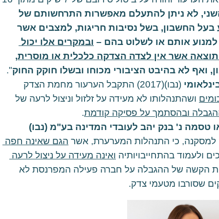
מן העבר השני, לא ניתן להתעלם מאפשרות התרחשותם של 
אותם מקרים נדירים וקשים בהם נקלע בעל החשבון, בשל נסיבות חריגות, למצבים אשר 
למנוע אותם או לשלוט בהם – 
ובמקרים אלו יכול 
ב תוצאה אשר אין לצדה הצדקה כלכלית או מוסרית
, 
, ואף לא בהיבט הציבורי מכוחו ובשלו חוקק החוק
ינלאומי 
(נבו)(2017) התקבל הערעור מחמת הצדק 
ומים
 ושהתנהלותו לא מעידה על זלזול וניצול לרעה של 
גבלה ובהסתמך על פסיקה קודמת
ו טסמה נ' בנק יהב לעובדי המדינה בע"מ (נבו)
ה למסקנה, כי התנהלות המערערת, אשר 
הגם שאינה חפה 
ם ולעמוד בהתחייבויותיה 
ואינה מעידה על ניצול לרעה 
; לצד המשמעות הקשה של ההגבלה על חברה פעילה המפרנסת לא 
ם שסורבו מטעמי צדק.