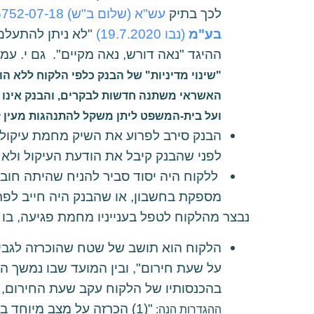
לכך בתיק
עש"א (שלום ב"ש) 45752-07-18
בע"מ
(נבו 19.7.2020)‏
‏ "לא ניתן להתעל
ההיגד "נאה דורש, נאה מקיים". גם י. עמית במאמרו מצ
"
שינוי מדיניות" של הבנק כלפי הלקוח ללא ה
האשראי משתנה חדשות לבקרים, והבנק אינו עק
ועל בית-המשפט ליתן משקל להתנהגות מעין ז
הבנק סירב לפרוע את השיק מחמת עיקול 
לפני שהבנק קיבל את הודעת העיקול ולא 
ללקוח היה יסוד סביר להניח שהיתה חוב
מספקת בחשבון, או שהבנק היה חייב לפר
נבצר מהלקוח לטפל בענייניו מחמת פגיעה, בו א
על שעת חירום", ובין המועד שבו נמשך ה
בהכנסותיו של הלקוח עקב שעת החירום, 
ההגדרות הנה: